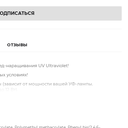
ОДПИСАТЬСЯ
ОТЗЫВЫ
ед-наращивания UV Ultraviolet!
ых условиях!
ды (зависит от мощности вашей УФ-лампы.
 12 Вт).
к минимуму вероятность возникновения
и: до 9 недель!
 с силикагелем и временной пробкой с иглой.
rylate, Polymethyl methacrylate, Phenyl bis(2,4,6-