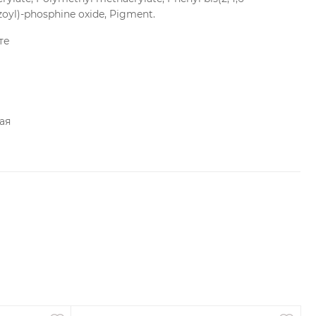
oyl)-phosphine oxide, Pigment.
совместно с ультрафиолетовой лампой.
те
ая