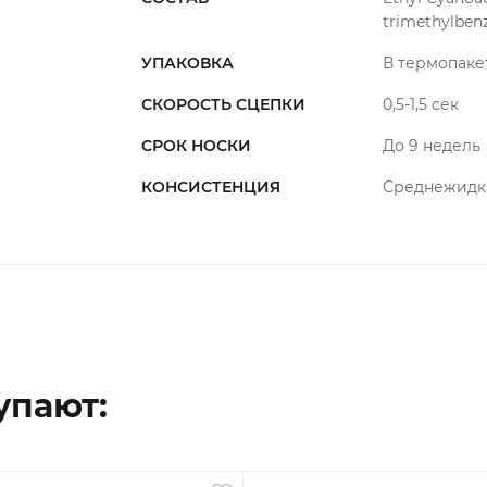
trimethylbenz
Важно: клей необходимо использовать 
УПАКОВКА
В термопаке
СКОРОСТЬ СЦЕПКИ
0,5-1,5 сек
СРОК НОСКИ
До 9 недель
КОНСИСТЕНЦИЯ
Среднежидк
упают: