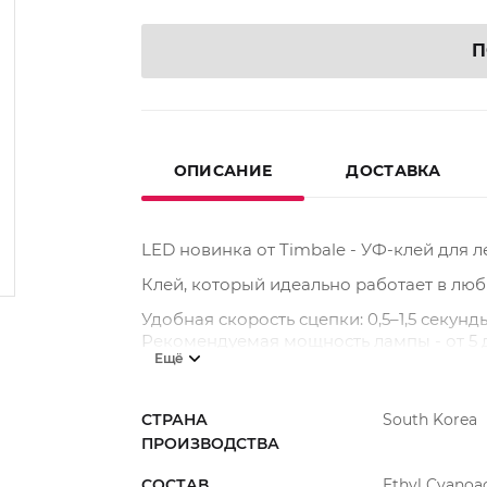
П
ОПИСАНИЕ
ДОСТАВКА
LED новинка от Timbale - УФ-клей для л
Клей, который идеально работает в люб
Удобная скорость сцепки: 0,5–1,5 секун
Рекомендуемая мощность лампы - от 5 до
Ещё
Почти не имеет испарений,
что сводит 
аллергической реакции.
СТРАНА
South Korea
Консистенция: среднежидкая.
Срок носк
ПРОИЗВОДСТВА
Поставляется в фирменном термопакете
СОСТАВ
Ethyl Cyanoac