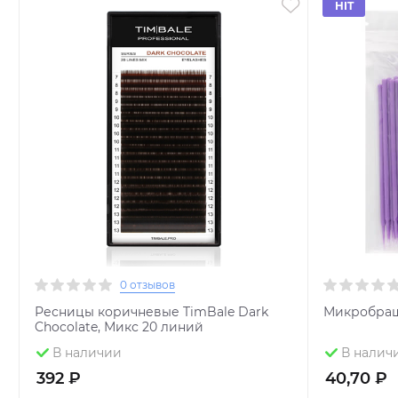
HIT
0 отзывов
Ресницы коричневые TimBale Dark
Микробраш
Chocolate, Микс 20 линий
В наличии
В налич
392 ₽
40,70 ₽