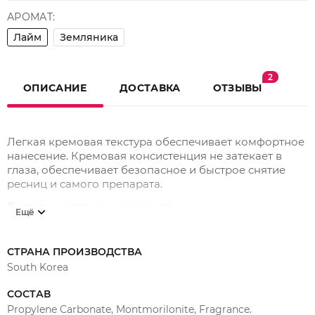
АРОМАТ:
Лайм
Земляника
2
ОПИСАНИЕ
ДОСТАВКА
ОТЗЫВЫ
Легкая кремовая текстура обеспечивает комфортное
нанесение. Кремовая консистенция не затекает в
глаза, обеспечивает безопасное и быстрое снятие
ресниц и самого препарата.
Доступны следующие ароматы:
Ещё
Земляника.
Лайм.
СТРАНА ПРОИЗВОДСТВА
South Korea
Время экспозиции от трех до пяти минут.
СОСТАВ
Остатки крема-ремувера легко снимается с помощью
Propylene Carbonate, Montmorilonite, Fragrance.