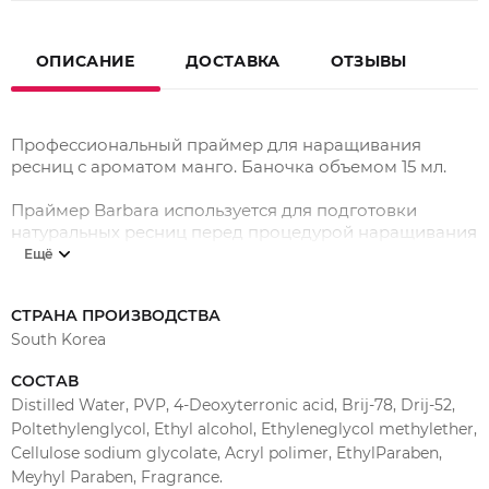
ОПИСАНИЕ
ДОСТАВКА
ОТЗЫВЫ
Профессиональный праймер для наращивания
ресниц с ароматом манго. Баночка объемом 15 мл.
Праймер Barbara используется для подготовки
натуральных ресниц перед процедурой наращивания
ресниц. Используется после нанесения
Ещё
обезжиривателя. Праймер подготавливает
натуральные ресницы к наращиванию, улучшает
СТРАНА ПРОИЗВОДСТВА
сцепку клея и продлевает срок носки ресниц.
South Korea
Нанесите небольшое количество праймера на чистый
СОСТАВ
микробраш и обработайте натуральные ресницы от
Distilled Water, PVP, 4-Deoxyterronic acid, Brij-78, Drij-52,
основания до кончика, не задевая кожу век. Для
удобства используйте деревянный шпатель или
Poltethylenglycol, Ethyl alcohol, Ethyleneglycol methylether,
второй микробраш.
Cellulose sodium glycolate, Acryl polimer, EthylParaben,
Meyhyl Paraben, Fragrance.