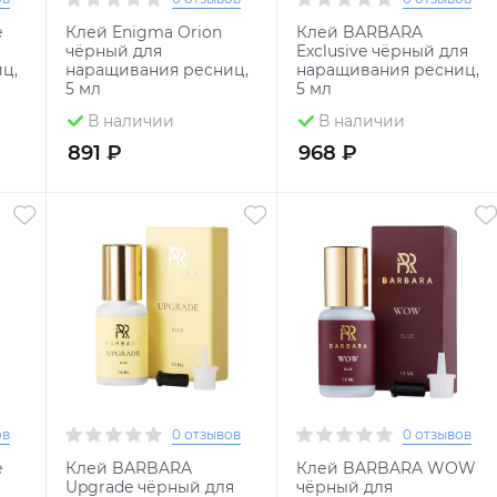
e
Клей Enigma Orion
Клей BARBARA
чёрный для
Exclusive чёрный для
ц,
наращивания ресниц,
наращивания ресниц,
5 мл
5 мл
В наличии
В наличии
891 ₽
968 ₽
ов
0 отзывов
0 отзывов
e
Клей BARBARA
Клей BARBARA WOW
Upgrade чёрный для
чёрный для