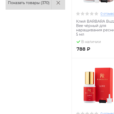
Показать товары (
370
)
0 отзыв
Клей BARBARA Buz
Bee чёрный для
наращивания ресни
5 мл
В наличии
788 ₽
0 отзыв