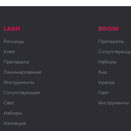
LASH
BROW
Ресницы
Препараты
Клей
Сопутствующ
Препараты
Наборы
Ламинирование
Хна
Инструменты
Краска
Сопутствующие
Свет
Свет
Инструменты
Наборы
Изоляция