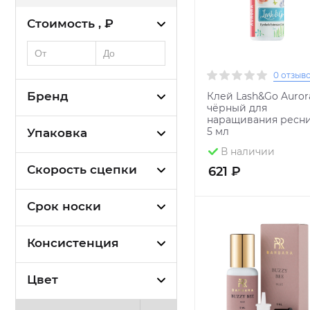
Стоимость , ₽
0 отзыв
Бренд
Клей Lash&Go Auror
чёрный для
наращивания ресни
5 мл
Упаковка
В наличии
Скорость сцепки
621 ₽
Срок носки
Консистенция
Цвет