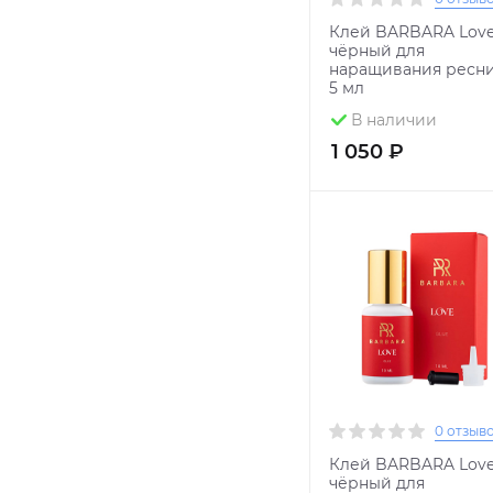
Клей BARBARA Lov
чёрный для
наращивания ресни
5 мл
В наличии
1 050 ₽
0 отзыв
Клей BARBARA Lov
чёрный для