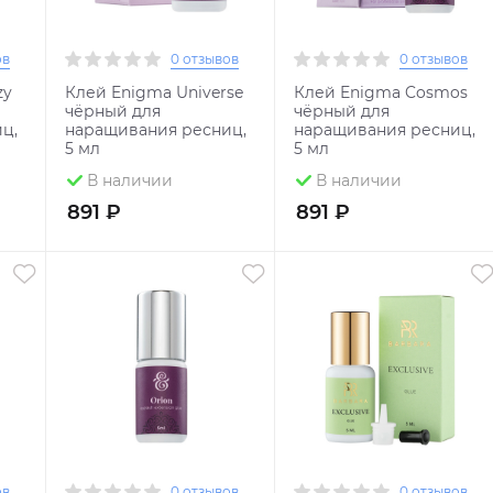
ов
0 отзывов
0 отзывов
zy
Клей Enigma Universe
Клей Enigma Cosmos
чёрный для
чёрный для
ц,
наращивания ресниц,
наращивания ресниц,
5 мл
5 мл
В наличии
В наличии
891 ₽
891 ₽
ов
0 отзывов
0 отзывов