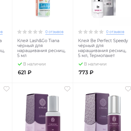
ов
0 отзывов
0 отзывов
a
Клей Lash&Go Tiana
Клей Be Perfect Speedy
чёрный для
чёрный для
ц,
наращивания ресниц,
наращивания ресниц,
5 мл
5 мл, Термопакет
В наличии
В наличии
621 ₽
773 ₽