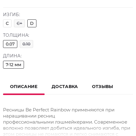
ИЗГИБ:
C
C+
D
ТОЛЩИНА:
0.07
0.10
ДЛИНА:
7-12 мм
ОПИСАНИЕ
ДОСТАВКА
ОТЗЫВЫ
Ресницы Be Perfect Rainbow применяются при
наращивании ресниц
профессиональными лэшмейкерами. Современное
волокно позволяет добиться идеального изгиба, при
этом ресницы не ломаются и легко снимаются с