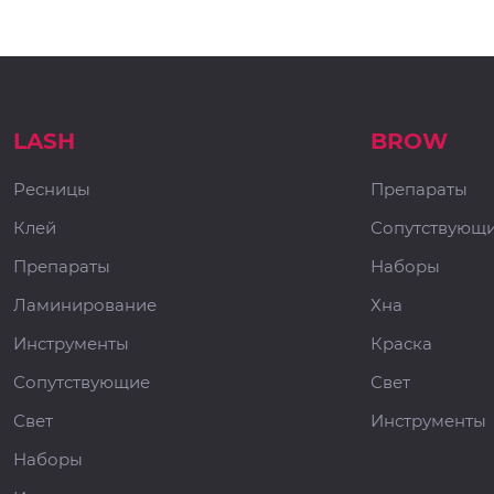
LASH
BROW
Ресницы
Препараты
Клей
Сопутствующ
Препараты
Наборы
Ламинирование
Хна
Инструменты
Краска
Сопутствующие
Свет
Свет
Инструменты
Наборы