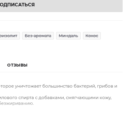
ОДПИСАТЬСЯ
ризолит
Без аромата
Миндаль
Кокос
ОТЗЫВЫ
торое уничтожает большинство бактерий, грибов и
лового спирта с добавками, смягчающими кожу,
безжириванию.