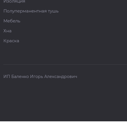
Изоляция
Полуперманентная тушь
Мебель
Хна
Краска
ИП Баленко Игорь Александрович