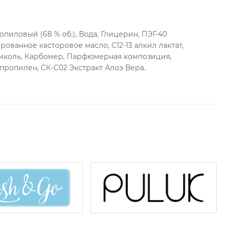
пиловый (68 % об.), Вода, Глицерин, ПЭГ-40
ованное касторовое масло, С12-13 алкил лактат,
ыстрой санации рук.
коль, Карбомер, Парфюмерная композиция,
во геля (примерно 1 чайную ложку) и втереть в руки
ропилен, СК-С02 Экстракт Алоэ Вера.
т не более 30 секунд.
ами.
дания в глаза. При попадании тщательно промыть
 врачу.
 Вдали от огня, в прохладном месте.