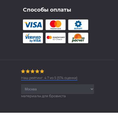
Способы оплаты
Наш рейтинг:
4.7
из
5
(
574
оценки)
материалы для бровиста