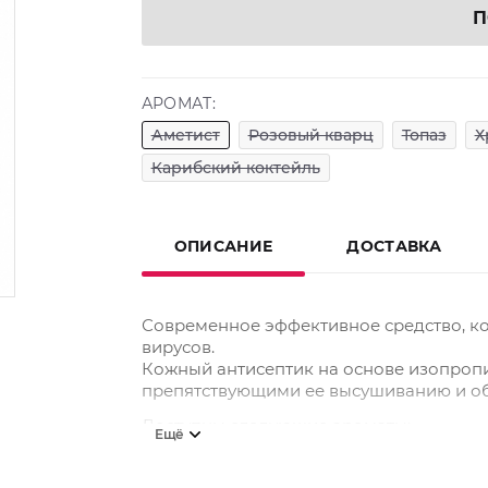
П
АРОМАТ:
Аметист
Розовый кварц
Топаз
Х
Карибский коктейль
ОПИСАНИЕ
ДОСТАВКА
Современное эффективное средство, ко
вирусов.
Кожный антисептик на основе изопропи
препятствующими ее высушиванию и о
Доступны следующие ароматы:
Ещё
Без аромата;