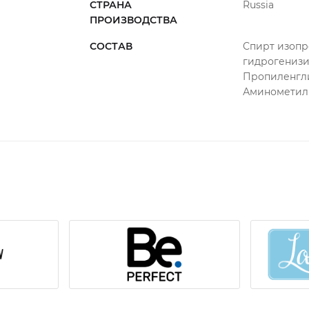
Карибский коктейль;
СТРАНА
Russia
ПРОИЗВОДСТВА
Кокос;
Миндаль.
СОСТАВ
Спирт изопро
гидрогенизир
Применяется в качестве средства для б
Пропиленгли
Достаточно нанести небольшое количест
Аминометилп
до полного высыхания, которое занимае
Обладает также заживляющими свойств
Меры предосторожности: Избегать попа
водой, при необходимости обратиться к
Хранить в недоступном для детей месте.