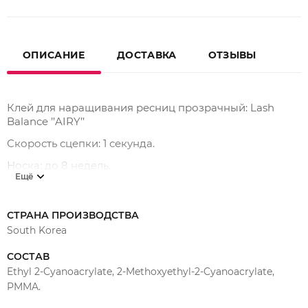
ОПИСАНИЕ
ДОСТАВКА
ОТЗЫВЫ
Клей для наращивания ресниц прозрачный: Lash
Balance ’’AIRY’’
Скорость сцепки: 1 секунда.
Носка: до 8 недель.
Ещё
Условия при работе с клеем: t 18-23°C, влажность
воздуха: 40-70%.
СТРАНА ПРОИЗВОДСТВА
South Korea
СОСТАВ
Ethyl 2-Cyanoacrylate, 2-Methoxyethyl-2-Cyanoacrylate,
PMMA.