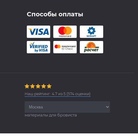
Способы оплаты
Наш рейтинг:
4.7
из
5
(
574
оценки)
материалы для бровиста