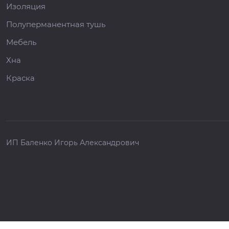
Изоляция
Полуперманентная тушь
Мебель
Хна
Краска
ИП Баленко Игорь Александрович