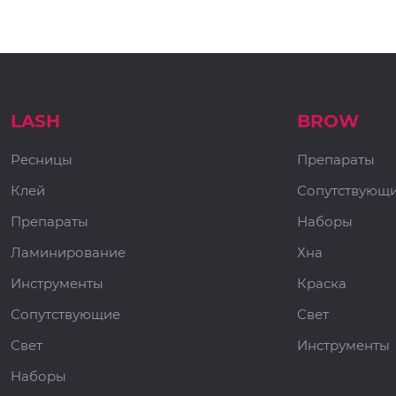
LASH
BROW
Ресницы
Препараты
Клей
Сопутствующ
Препараты
Наборы
Ламинирование
Хна
Инструменты
Краска
Сопутствующие
Свет
Свет
Инструменты
Наборы