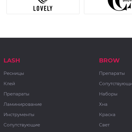
LASH
BROW
Ресницы
Препараты
Клей
Сопутствующ
Препараты
Наборы
Ламинирование
Хна
Инструменты
Краска
Сопутствующие
Свет