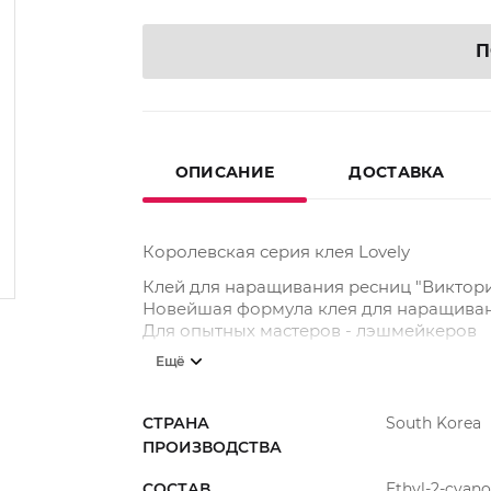
П
ОПИСАНИЕ
ДОСТАВКА
Королевская серия клея Lovely
Клей для наращивания ресниц "Виктор
Новейшая формула клея для наращиван
Для опытных мастеров - лэшмейкеров
Ещё
Цвет клея может варьироваться от насы
Это не является отклонением от нормы. 
Меры предосторожности: Избегать попа
СТРАНА
South Korea
водой, при необходимости обратиться к
ПРОИЗВОДСТВА
СОСТАВ
Ethyl-2-cyan