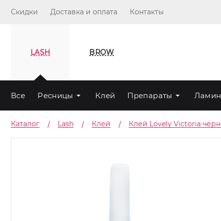
Скидки
Доставка и оплата
Контакты
LASH
BROW
Все
Ресницы
Клей
Препараты
Ламин
Каталог
Lash
Клей
Клей Lovely Victoria чё