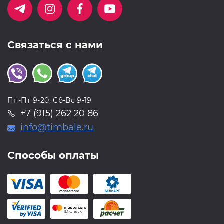
ресницы, с которыми действительно удобно работать:
2 удобных вида палеток — на 6 или 16 линий
13 длин для любого случая — от 4 до 16 мм
Связаться с нами
6 толщин на любой вкус: 0.05, 0.07, 0,085, 0.10, 0.12, 0.15
6 изгибов: C, С+, D, D+, L, L+
“Умные” миксы: вы легко выберете нужный себе и
используете его весь, до конца!
Уникально удобная подложка — на каждой линии
Пн-Пт 9-20, Сб-Вс 9-19
указана не просто длина, а все параметры ресниц:
+7 (915) 262 20 86
изгиб, длина, толщина.
info@timbale.ru
Способы оплаты