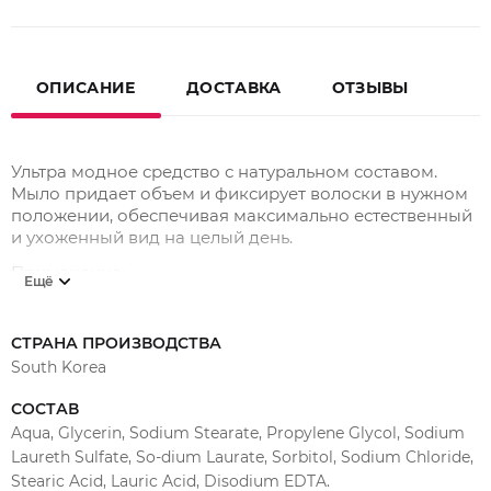
ОПИСАНИЕ
ДОСТАВКА
ОТЗЫВЫ
Ультра модное средство с натуральном составом.
Мыло придает объем и фиксирует волоски в нужном
положении, обеспечивая максимально естественный
и ухоженный вид на целый день.
Применение:
Ещё
Смочите слегка щеточку водой. Наберите небольшое
количества мыла для укладки бровей на щеточку и
СТРАНА ПРОИЗВОДСТВА
уложите брови.
South Korea
СОСТАВ
Aqua, Glycerin, Sodium Stearate, Propylene Glycol, Sodium
Laureth Sulfate, So-dium Laurate, Sorbitol, Sodium Chloride,
Stearic Acid, Lauric Acid, Disodium EDTA.