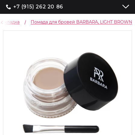
+7 (915) 262 20 86
 укладка
Помада для бровей BARBARA, LIGHT BROWN