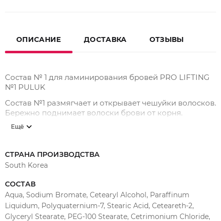
ОПИСАНИЕ
ДОСТАВКА
ОТЗЫВЫ
Состав № 1 для ламинирования бровей PRO LIFTING
№1 PULUK
Состав №1 размягчает и открывает чешуйки волосков.
Бережно поднимает волоски брови от корня.
Ещё
Время выдержки:
10-15 мин.
Преимущества:
СТРАНА ПРОИЗВОДСТВА
Мягкое действие за счет уменьшения содержания
South Korea
ETHANOLAMINE THIOGLYCOLATE
СОСТАВ
Содержит гидролизованный коллаген и пантенол
Aqua, Sodium Bromate, Cetearyl Alcohol, Paraffinum
Хорошо подходит для слабых и пористых волосков
Liquidum, Polyquaternium-7, Stearic Acid, Ceteareth-2,
Подходит для людей с повышенной
Glyceryl Stearate, PEG-100 Stearate, Cetrimonium Chloride,