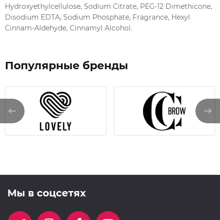
чувствительностью кожи
Hydroxyethylcellulose, Sodium Citrate, PEG-12 Dimethicone,
Не имеет резкого запаха
Disodium EDTA, Sodium Phosphate, Fragrance, Hexyl
Cinnam-Aldehyde, Cinnamyl Alcohol.
Форма упаковки препятствует окислению
Экономия: тюбика хватает на 65-70 процедур
Способ применения:
Популярные бренды
Маленькой синтетической кистью или
микробрашем нанесите на брови Состав 1
равномерным тонким слоем по всей длине бровей.
Время экспозиции: 10-15 минут (в зависимости от
плотности волосков). Если состав впитался в
процессе выдержки, аккуратно добавляем его.
По истечении указанного времени удалите остатки
состава сухой ватной палочкой.
Мы в соцсетях