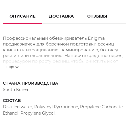
ОПИСАНИЕ
ДОСТАВКА
ОТЗЫВЫ
Профессиональный обезжириватель Enigma
предназначен для бережной подготовки ресниц
клиента к наращиванию, ламинированию, ботоксу
ресниц или окрашиванию. Наносите средство перед
процедурой по росту ресниц, чтобы очистить их от
загрязнений. Избегайте попадания в глаза.
Ещё
Обезжириватель экономно расходуется, устраняет
все загрязнения, не пересушивая ресницу.
СТРАНА ПРОИЗВОДСТВА
Рекомендуется использовать совместно с праймером
South Korea
Enigma.
СОСТАВ
Distilled water, Polyvinyl Pyrroridone, Propylene Carbonate,
Ethanol, Propylene Glycol.