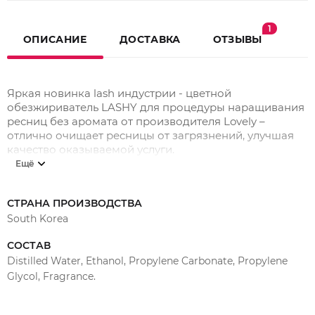
1
ОПИСАНИЕ
ДОСТАВКА
ОТЗЫВЫ
Яркая новинка lash индустрии - цветной
обезжириватель LASHY для процедуры наращивания
ресниц без аромата от производителя Lovely –
отлично очищает ресницы от загрязнений, улучшая
качество оказываемой услуги.
Ещё
- Объем 15 мл
- Оптимальный pH 6,0-6,5
СТРАНА ПРОИЗВОДСТВА
- Яркий и креативный дизайн, заметный на полке
South Korea
- Российское производство на основе
СОСТАВ
многоступенчатого процесса передовых технологий
Distilled Water, Ethanol, Propylene Carbonate, Propylene
корейских производителей.
Glycol, Fragrance.