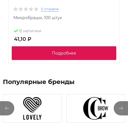
0 отзывов
Микробраши, 100 штук
К
р
В наличии
41,10 ₽
6
Подробнее
Популярные бренды