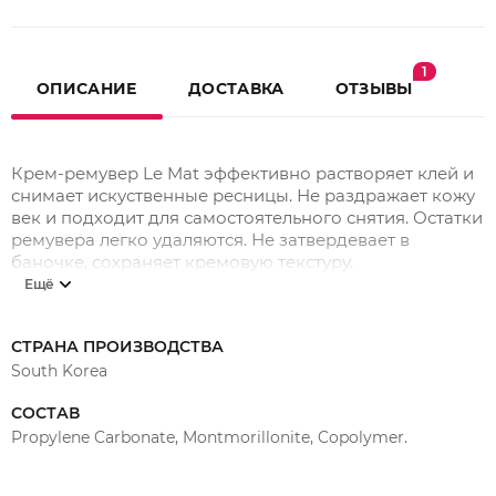
1
ОПИСАНИЕ
ДОСТАВКА
ОТЗЫВЫ
Крем-ремувер Le Mat эффективно растворяет клей и
снимает искуственные ресницы.
Не раздражает кожу
век и подходит для самостоятельного снятия.
Остатки
ремувера легко удаляются.
Не затвердевает в
баночке, сохраняет кремовую текстуру.
Время экспозиции 3-5 мин.
Ещё
СТРАНА ПРОИЗВОДСТВА
South Korea
СОСТАВ
Propylene Carbonate, Montmorillonite, Copolymer.