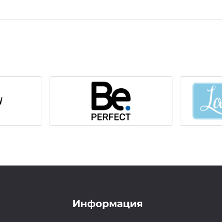
получат полезные вещества и не начнут
ежедневно вечером. Желательно наносить
отправляясь в кровать. Чтобы увидеть р
протяжении двух месяцев.
Способ применения:
небольшое количес
по всей длине.
Меры предосторожности:
избегать попа
промыть глаза дистиллированной водой
реакции на компоненты состава.
Хранение:
хранить в сухом прохладном м
воздействия прямых солнечных лучей, ис
Информация