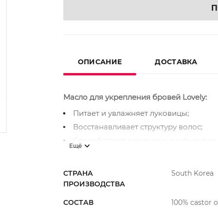
П
ОПИСАНИЕ
ДОСТАВКА
Масло для укрепления бровей Lovely:
Питает и увлажняет луковицы;
Восстанавливает структуру волос;
Способствует активному росту волос;
Ещё
Позволяет дольше сохранять оттенок 
насыщенным;
СТРАНА
South Korea
100 % касторовое масло.
ПРОИЗВОДСТВА
Особенности применения:
перед нанесе
СОСТАВ
100% castor oi
масло на брови так, чтобы оно обязате