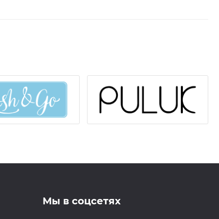
 работать лучше. Использовать средство следует
 его за час-два до сна, а остатки удалять,
езультаты, используйте средство регулярно на
тво масла нанесите на кожу и брови, распределив
дания в глаза. При попадании рекомендуется
. Применять с осторожностью при аллергической
есте, недоступном для детей. Оградить от
точников огня, света.
Мы в соцсетях