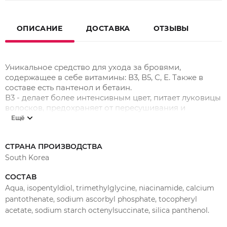
ОПИСАНИЕ
ДОСТАВКА
ОТЗЫВЫ
Уникальное средство для ухода за бровями,
содержащее в себе витамины: В3, В5, С, Е. Также в
составе есть пантенол и бетаин.
В3 - делает более интенсивным цвет, питает луковицы
волосков, предохраняет от пересушивания и
ломкости;
Ещё
В5 - насыщает клетки кислородом, укрепляет
фолликулы и продлевает их жизнь, волоски
СТРАНА ПРОИЗВОДСТВА
приобретают блестящий, ухоженный вид, становятся
South Korea
гладкими и плотными;
Е - обеспечивает волоскам здоровье, красоту,
СОСТАВ
эластичность и блеск, оптимизирует доставку
Aqua, isopentyldiol, trimethylglycine, niacinamide, calcium
питательных веществ и кислорода к волосяным
луковицам, предотвращает ломкость и выпадение
pantothenate, sodium ascorbyl phosphate, tocopheryl
С - делает волоски сильными, благодаря
acetate, sodium starch octenylsuccinate, silica panthenol.
оптимизации кровообращения, улучшает питание